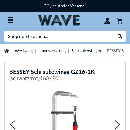
1
CO
neutraler Versand
2
Suche
Suche
Startseite
Werkzeug
Handwerkzeug
Schraubzwingen
BESSEY Sch
BESSEY
Schraubzwinge GZ16-2K
(schwarz/rot, 160 / 80)