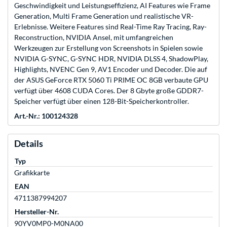
Geschwindigkeit und Leistungseffizienz, AI Features wie Frame
Generation, Multi Frame Generation und realistische VR-
Erlebnisse. Weitere Features sind Real-Time Ray Tracing, Ray-
Reconstruction, NVIDIA Ansel, mit umfangreichen
Werkzeugen zur Erstellung von Screenshots in Spielen sowie
NVIDIA G-SYNC, G-SYNC HDR, NVIDIA DLSS 4, ShadowPlay,
Highlights, NVENC Gen 9, AV1 Encoder und Decoder. Die auf
der ASUS GeForce RTX 5060 Ti PRIME OC 8GB verbaute GPU
verfügt über 4608 CUDA Cores. Der 8 Gbyte große GDDR7-
Speicher verfügt über einen 128-Bit-Speicherkontroller.
Art.-Nr.: 100124328
Details
Typ
Grafikkarte
EAN
4711387994207
Hersteller-Nr.
90YV0MP0-M0NA00