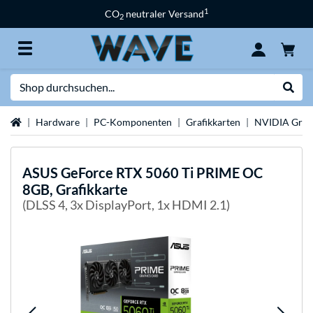
1
CO
neutraler Versand
2
Suche
Suche
Startseite
Hardware
PC-Komponenten
Grafikkarten
NVIDIA Grafi
ASUS
GeForce RTX 5060 Ti PRIME OC
8GB, Grafikkarte
(DLSS 4, 3x DisplayPort, 1x HDMI 2.1)