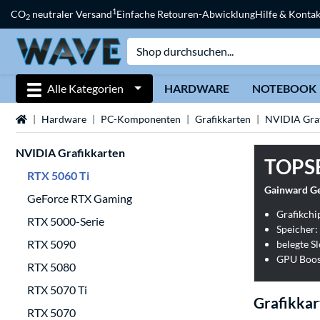
1
CO
neutraler Versand
Einfache Retouren-Abwicklung
Hilfe & Kontak
2
Alle Kategorien
HARDWARE
NOTEBOOK
Startseite
Hardware
PC-Komponenten
Grafikkarten
NVIDIA Graf
NVIDIA Grafikkarten
TOPS
RTX 5060 Ti
Gainward Ge
GeForce RTX Gaming
Grafikchi
RTX 5000-Serie
Speicher:
RTX 5090
belegte Sl
GPU Boos
RTX 5080
RTX 5070 Ti
Grafikkar
RTX 5070