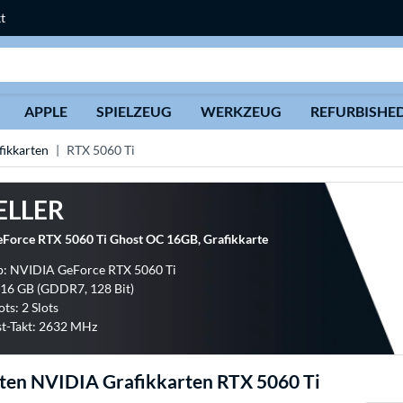
t
Suche
APPLE
SPIELZEUG
WERKZEUG
REFURBISHE
ikkarten
RTX 5060 Ti
ELLER
Force RTX 5060 Ti Ghost OC 16GB, Grafikkarte
p: NVIDIA GeForce RTX 5060 Ti
 16 GB (GDDR7, 128 Bit)
ots: 2 Slots
t-Takt: 2632 MHz
ten NVIDIA Grafikkarten RTX 5060 Ti