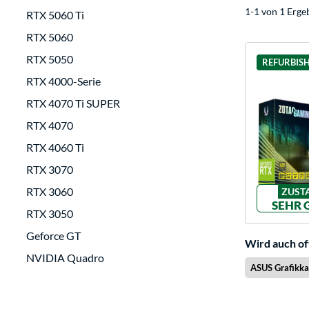
1-1 von 1 Erge
RTX 5060 Ti
RTX 5060
RTX 5050
REFURBIS
RTX 4000-Serie
RTX 4070 Ti SUPER
RTX 4070
RTX 4060 Ti
RTX 3070
RTX 3060
ZUST
SEHR 
RTX 3050
Geforce GT
Wird auch of
NVIDIA Quadro
ASUS Grafikka