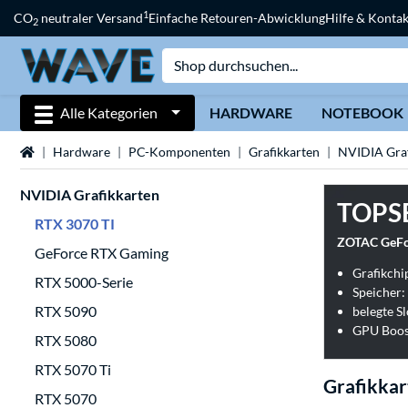
1
CO
neutraler Versand
Einfache Retouren-Abwicklung
Hilfe & Kontak
2
Alle Kategorien
HARDWARE
NOTEBOOK
Startseite
Hardware
PC-Komponenten
Grafikkarten
NVIDIA Graf
NVIDIA Grafikkarten
TOPS
RTX 3070 TI
ZOTAC GeFor
GeForce RTX Gaming
Grafikchi
RTX 5000-Serie
Speicher:
RTX 5090
belegte Sl
GPU Boos
RTX 5080
RTX 5070 Ti
Grafikkar
RTX 5070