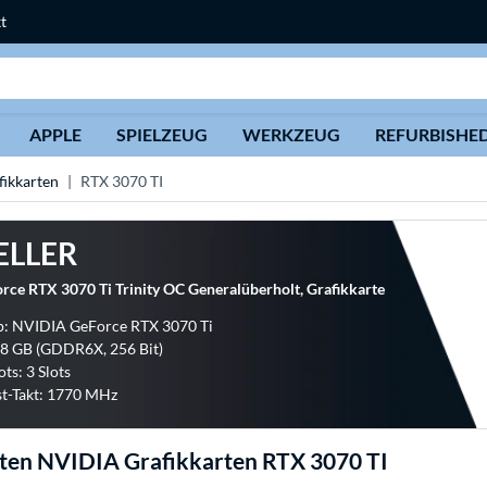
t
Suche
APPLE
SPIELZEUG
WERKZEUG
REFURBISHE
ikkarten
RTX 3070 TI
ELLER
ce RTX 3070 Ti Trinity OC Generalüberholt, Grafikkarte
p: NVIDIA GeForce RTX 3070 Ti
 8 GB (GDDR6X, 256 Bit)
ots: 3 Slots
t-Takt: 1770 MHz
ten NVIDIA Grafikkarten RTX 3070 TI