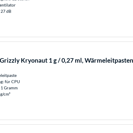
entilator
 27 dB
Grizzly
Kryonaut 1 g / 0,27 ml, Wärmeleitpaste
leitpaste
g: für CPU
: 1 Gramm
 g/cm³