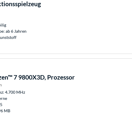
tionsspielzeug
ilig
e: ab 6 Jahren
unststoff
en™ 7 9800X3D, Prozessor
n
nz: 4.700 MHz
erne
M5
96 MB