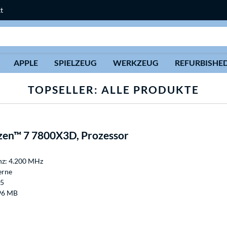
t
Suche
APPLE
SPIELZEUG
WERKZEUG
REFURBISHE
TOPSELLER: ALLE PRODUKTE
en™ 7 7800X3D, Prozessor
nz: 4.200 MHz
erne
M5
96 MB