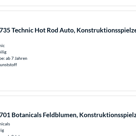
35 Technic Hot Rod Auto, Konstruktionsspielz
nic
ilig
e: ab 7 Jahren
unststoff
01 Botanicals Feldblumen, Konstruktionsspiel
nicals
lig