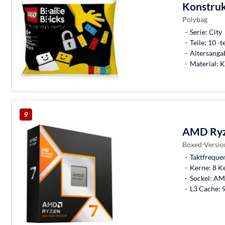
Konstruk
Polybag
Serie: City
Teile: 10 -te
Altersangab
Material: K
9
AMD
Ryz
Boxed-Versio
Taktfreque
Kerne: 8 K
Sockel: A
L3 Cache: 