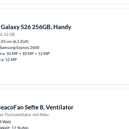
Galaxy S26 256GB, Handy
d, 12 GB
,93 cm (6,3 Zoll)
 Samsung Exynos 2600
ra: 50 MP + 10 MP + 12 MP
ra: 12 MP
acoFan Sefte 8, Ventilator
er Tischventilator mit Akku
8 Watt
gkeit: 12 Stufen