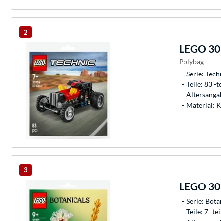
2
LEGO
307
Polybag
Serie: Tech
Teile: 83 -te
Altersangab
Material: K
3
LEGO
307
Serie: Bota
Teile: 7 -tei