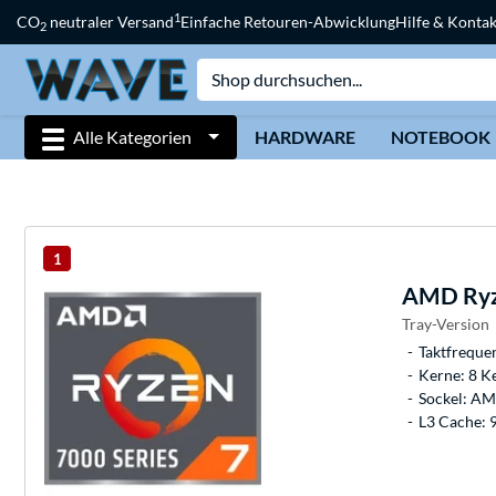
1
CO
neutraler Versand
Einfache Retouren-Abwicklung
Hilfe & Kontak
2
Alle Kategorien
HARDWARE
NOTEBOOK
1
AMD
Ryz
Tray-Version
Taktfreque
Kerne: 8 K
Sockel: A
L3 Cache: 