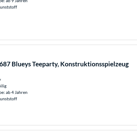
e: ab 9 Jahren
unststoff
87 Blueys Teeparty, Konstruktionsspielzeug
y
ilig
e: ab 4 Jahren
unststoff