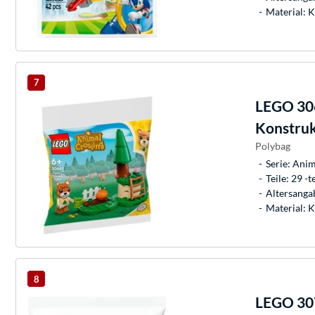
Material: K
7
LEGO
30
Konstruk
Polybag
Serie: Anim
Teile: 29 -te
Altersangab
Material: K
8
LEGO
307