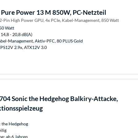
Pure Power 13 M 850W, PC-Netzteil
12-Pin High Power GPU, 4x PCIe, Kabel-Management, 850 Watt
850 Watt
 14,8 - 20,8 dB(A)
abel-Management, Aktiv-PFC, 80 PLUS Gold
EPS12V 2.9x, ATX12V 3.0
04 Sonic the Hedgehog Balkiry-Attacke,
tionsspielzeug
ic the Hedgehog
ilig
e: ab 6 Jahren