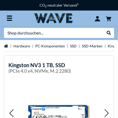
1
CO
neutraler Versand
2
Suche
Suche
Startseite
Hardware
PC-Komponenten
SSD
SSD-Marken
Kings
Kingston
NV3 1 TB, SSD
(PCIe 4.0 x4, NVMe, M.2 2280)