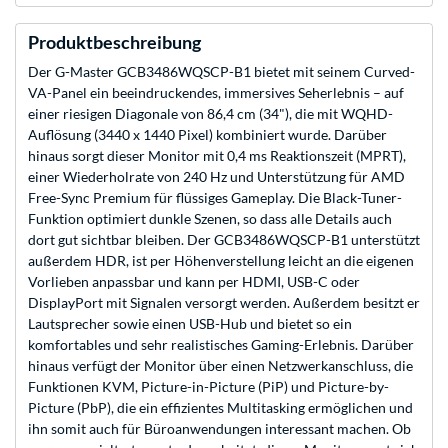
Produktbeschreibung
Der G-Master GCB3486WQSCP-B1 bietet mit seinem Curved-
VA-Panel ein beeindruckendes, immersives Seherlebnis – auf
einer riesigen Diagonale von 86,4 cm (34"), die mit WQHD-
Auflösung (3440 x 1440 Pixel) kombiniert wurde. Darüber
hinaus sorgt dieser Monitor mit 0,4 ms Reaktionszeit (MPRT),
einer Wiederholrate von 240 Hz und Unterstützung für AMD
Free-Sync Premium für flüssiges Gameplay. Die Black-Tuner-
Funktion optimiert dunkle Szenen, so dass alle Details auch
dort gut sichtbar bleiben. Der GCB3486WQSCP-B1 unterstützt
außerdem HDR, ist per Höhenverstellung leicht an die eigenen
Vorlieben anpassbar und kann per HDMI, USB-C oder
DisplayPort mit Signalen versorgt werden. Außerdem besitzt er
Lautsprecher sowie einen USB-Hub und bietet so ein
komfortables und sehr realistisches Gaming-Erlebnis. Darüber
hinaus verfügt der Monitor über einen Netzwerkanschluss, die
Funktionen KVM, Picture-in-Picture (PiP) und Picture-by-
Picture (PbP), die ein effizientes Multitasking ermöglichen und
ihn somit auch für Büroanwendungen interessant machen. Ob