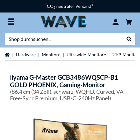
1
CO
neutraler Versand
2
Suche
Suche
Startseite
Hardware
Monitore
Ultrawide-Monitore
21:9-Monitor
iiyama
G-Master GCB3486WQSCP-B1
GOLD PHOENIX, Gaming-Monitor
(86.4 cm (34 Zoll), schwarz, WQHD, Curved, VA,
Free-Sync Premium, USB-C, 240Hz Panel)