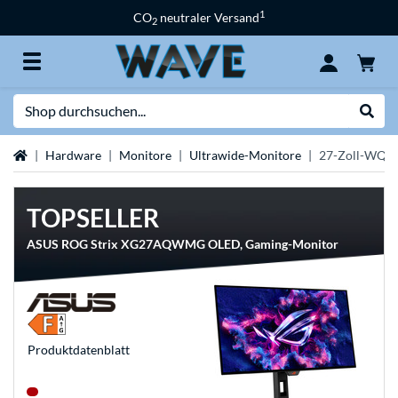
1
CO
neutraler Versand
2
Suche
Suche
Startseite
Hardware
Monitore
Ultrawide-Monitore
27-Zoll-WQH
TOPSELLER
ASUS ROG Strix XG27AQWMG OLED, Gaming-Monitor
Produkt­datenblatt