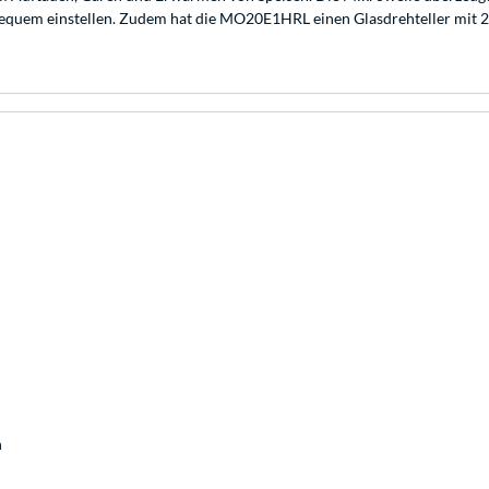
bequem einstellen. Zudem hat die MO20E1HRL einen Glasdrehteller mit 25
n