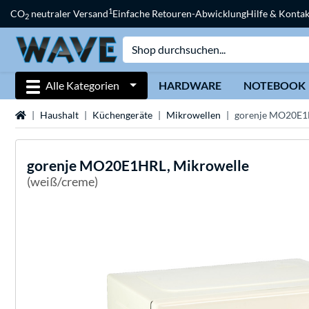
1
CO
neutraler Versand
Einfache Retouren-Abwicklung
Hilfe & Kontak
2
Alle Kategorien
HARDWARE
NOTEBOOK
Startseite
Haushalt
Küchengeräte
Mikrowellen
gorenje MO20E1
gorenje
MO20E1HRL, Mikrowelle
(weiß/creme)