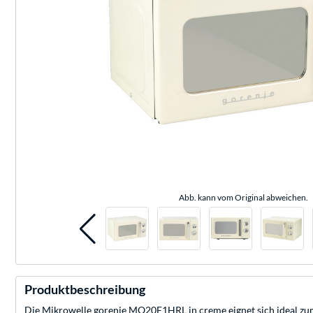
Abb. kann vom Original abweichen.
Produktbeschreibung
Die Mikrowelle gorenje MO20E1HRL in creme eignet sich ideal zu