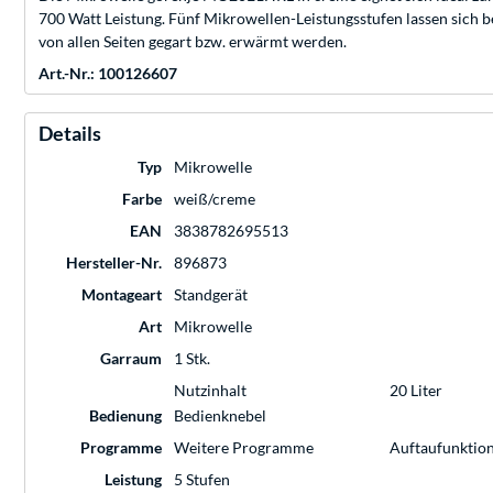
700 Watt Leistung. Fünf Mikrowellen-Leistungsstufen lassen sich 
von allen Seiten gegart bzw. erwärmt werden.
Art.-Nr.: 100126607
Details
Typ
Mikrowelle
Farbe
weiß/creme
EAN
3838782695513
Hersteller-Nr.
896873
Montageart
Standgerät
Art
Mikrowelle
Garraum
1 Stk.
Nutzinhalt
20 Liter
Bedienung
Bedienknebel
Programme
Weitere Programme
Auftaufunktio
Leistung
5 Stufen