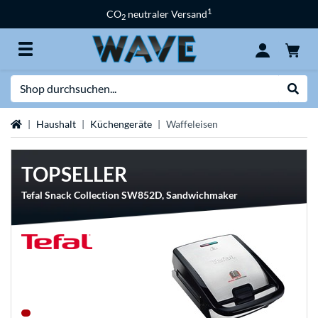
1
CO
neutraler Versand
2
Suche
Suche
Startseite
Haushalt
Küchengeräte
Waffeleisen
TOPSELLER
Tefal Snack Collection SW852D, Sandwichmaker