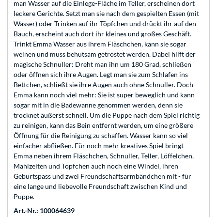
man Wasser auf die Einlege-Fläche im Teller, erscheinen dort
leckere Gerichte. Setzt man sie nach dem gespielten Essen (mit
Wasser) oder Trinken auf ihr Töpfchen und drückt ihr auf den
Bauch, erscheint auch dort ihr kleines und großes Geschäft.
Trinkt Emma Wasser aus ihrem Fläschchen, kann sie sogar
weinen und muss behutsam getröstet werden. Dabei hilft der
magische Schnuller: Dreht man ihn um 180 Grad, schließen
oder öffnen sich ihre Augen. Legt man sie zum Schlafen ins
Bettchen, schließt sie ihre Augen auch ohne Schnuller. Doch
Emma kann noch viel mehr: Sie ist super beweglich und kann
sogar mit in die Badewanne genommen werden, denn sie
trocknet äußerst schnell. Um die Puppe nach dem Spiel richtig
zu reinigen, kann das Bein entfernt werden, um eine größere
Öffnung für die Reinigung zu schaffen. Wasser kann so viel
einfacher abfließen. Für noch mehr kreatives Spiel bringt
Emma neben ihrem Fläschchen, Schnuller, Teller, Löffelchen,
Mahlzeiten und Töpfchen auch noch eine Windel, ihren
Geburtspass und zwei Freundschaftsarmbändchen mit - für
eine lange und liebevolle Freundschaft zwischen Kind und
Puppe.
Art.-Nr.: 100064639