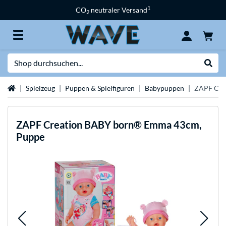
1
CO
neutraler Versand
2
Suche
Suche
Startseite
Spielzeug
Puppen & Spielfiguren
Babypuppen
ZAPF Cre
ZAPF Creation
BABY born® Emma 43cm,
Puppe