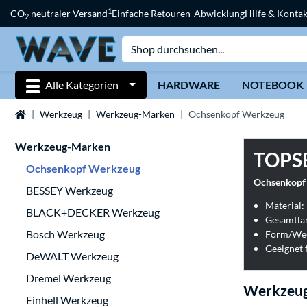
1
CO
neutraler Versand
Einfache Retouren-Abwicklung
Hilfe & Kontak
2
Alle Kategorien
HARDWARE
NOTEBOOK
Startseite
Werkzeug
Werkzeug-Marken
Ochsenkopf Werkzeug
Werkzeug-Marken
TOPS
Ochsenkopf Werkzeug
Ochsenkopf 
BESSEY Werkzeug
Material:
BLACK+DECKER Werkzeug
Gesamtlä
Bosch Werkzeug
Form/Wec
Geeignet 
DeWALT Werkzeug
Dremel Werkzeug
Werkzeug
Einhell Werkzeug