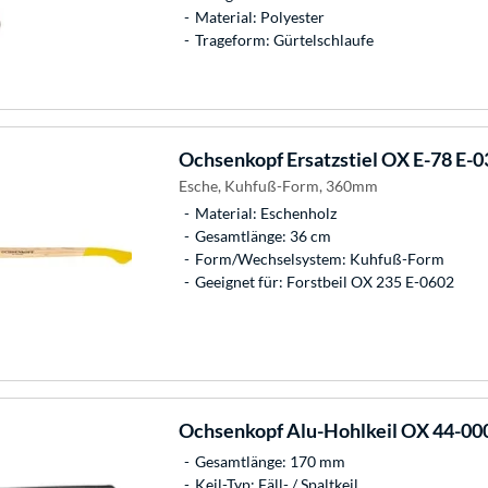
Material: Polyester
Trageform: Gürtelschlaufe
Ochsenkopf
Ersatzstiel OX E-78 E-
Esche, Kuhfuß-Form, 360mm
Material: Eschenholz
Gesamtlänge: 36 cm
Form/Wechselsystem: Kuhfuß-Form
Geeignet für: Forstbeil OX 235 E-0602
Ochsenkopf
Alu-Hohlkeil OX 44-000
Gesamtlänge: 170 mm
Keil-Typ: Fäll- / Spaltkeil