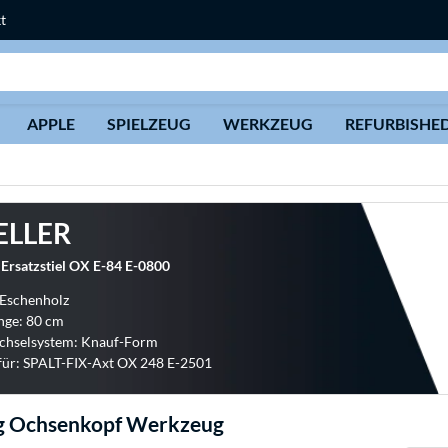
t
Suche
APPLE
SPIELZEUG
WERKZEUG
REFURBISHE
ELLER
Ersatzstiel OX E-84 E-0800
 Eschenholz
nge: 80 cm
hselsystem: Knauf-Form
für: SPALT-FIX-Axt OX 248 E-2501
 Ochsenkopf Werkzeug