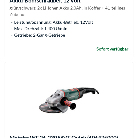
Akku-Bohrschrauber, 12 Volt
grün/schwarz, 2x Li-Ionen Akku 2,0Ah, in Koffer + 41-teiliges
Zubehör
Leistung/Spannung: Akku-Betrieb, 12Volt
Max. Drehzahl: 1.400 U/min
Getriebe: 2-Gang-Getriebe
Sofort verfügbar
Metabo
WE 26-230 MVT Quick (606475000),