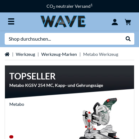
1
CO
neutraler Versand
2
Suche
Suche
Startseite
Werkzeug
Werkzeug-Marken
Metabo Werkzeug
TOPSELLER
Metabo KGSV 254 MC, Kapp- und Gehrungssäge
Metabo