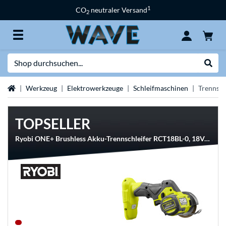
1
CO
neutraler Versand
2
Suche
Suche
Startseite
Werkzeug
Elektrowerkzeuge
Schleifmaschinen
Trennsch
TOPSELLER
Ryobi ONE+ Brushless Akku-Trennschleifer RCT18BL-0, 18Volt, Trennmaschine