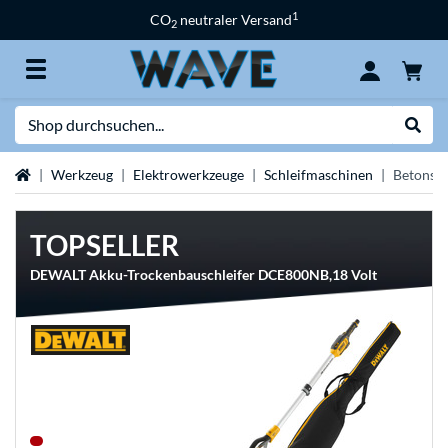
1
CO
neutraler Versand
2
Suche
Suche
Startseite
Werkzeug
Elektrowerkzeuge
Schleifmaschinen
Betonsch
TOPSELLER
DEWALT Akku-Trockenbauschleifer DCE800NB,18 Volt