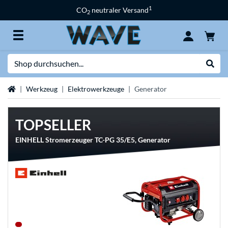
1
CO
neutraler Versand
2
Suche
Suche
Startseite
Werkzeug
Elektrowerkzeuge
Generator
TOPSELLER
EINHELL Stromerzeuger TC-PG 35/E5, Generator