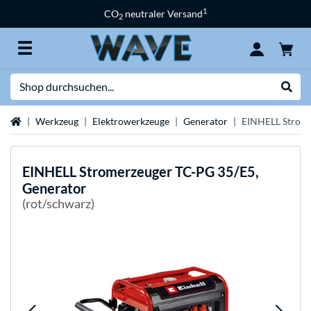
1
CO
neutraler Versand
2
Suche
Suche
Startseite
Werkzeug
Elektrowerkzeuge
Generator
EINHELL Strome
EINHELL
Stromerzeuger TC-PG 35/E5,
Generator
(rot/schwarz)