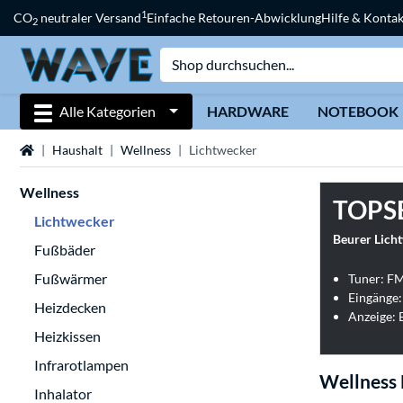
1
CO
neutraler Versand
Einfache Retouren-Abwicklung
Hilfe & Kontak
2
Alle Kategorien
HARDWARE
NOTEBOOK
Startseite
Haushalt
Wellness
Lichtwecker
Wellness
TOPS
Lichtwecker
Beurer Lich
Fußbäder
Fußwärmer
Tuner: F
Eingänge:
Heizdecken
Anzeige: 
Heizkissen
Infrarotlampen
Wellness 
Inhalator