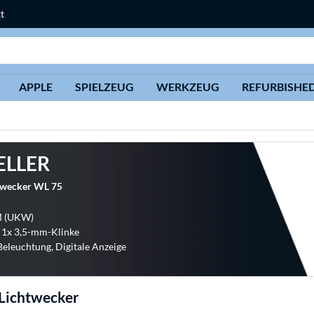
t
Suche
APPLE
SPIELZEUG
WERKZEUG
REFURBISHE
ELLER
twecker WL 75
M (UKW)
 1x 3,5-mm-Klinke
Beleuchtung, Digitale Anzeige
Lichtwecker