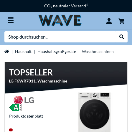
1
CO
neutraler Versand
2
Suche
Suche
Startseite
Haushalt
Haushaltsgroßgeräte
Waschmaschinen
TOPSELLER
LG F6WR7011, Waschmaschine
Produkt­datenblatt