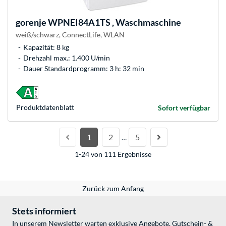
gorenje
WPNEI84A1TS , Waschmaschine
weiß/schwarz, ConnectLife, WLAN
Kapazität: 8 kg
Drehzahl max.: 1.400 U/min
Dauer Standardprogramm: 3 h: 32 min
Produkt­datenblatt
Sofort verfügbar
1
2
5
…
1-24 von 111 Ergebnisse
Zurück zum Anfang
Stets informiert
In unserem Newsletter warten exklusive Angebote, Gutschein- &