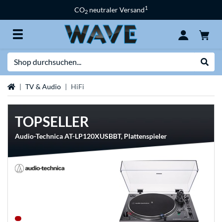
1
CO
neutraler Versand
2
Suche
Suche
Startseite
TV & Audio
HiFi
TOPSELLER
Audio-Technica AT-LP120XUSBBT, Plattenspieler