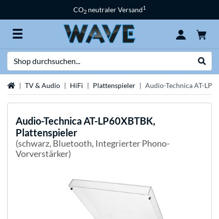
1
CO
neutraler Versand
2
Suche
Suche
Startseite
TV & Audio
HiFi
Plattenspieler
Audio-Technica AT-LP60
Audio-Technica
AT-LP60XBTBK,
Plattenspieler
(schwarz, Bluetooth, Integrierter Phono-
Vorverstärker)