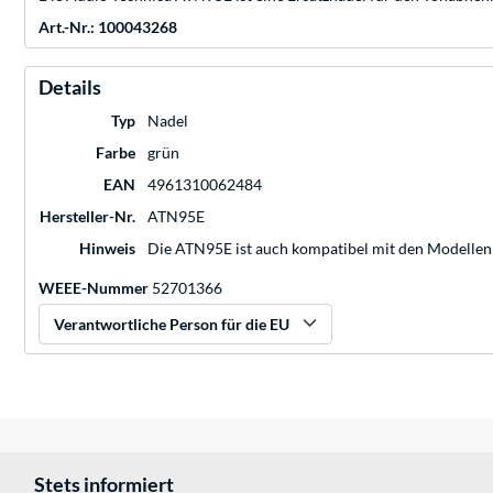
Art.-Nr.: 100043268
Details
Typ
Nadel
Farbe
grün
EAN
4961310062484
Hersteller-Nr.
ATN95E
Hinweis
Die ATN95E ist auch kompatibel mit den Modelle
WEEE-Nummer
52701366
Verantwortliche Person für die EU
Stets informiert