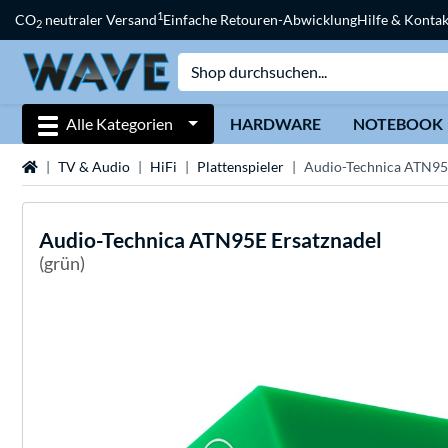
1
CO
neutraler Versand
Einfache Retouren-Abwicklung
Hilfe & Kontak
2
Alle Kategorien
HARDWARE
NOTEBOOK
Startseite
TV & Audio
HiFi
Plattenspieler
Audio-Technica ATN95
Audio-Technica
ATN95E Ersatznadel
(grün)