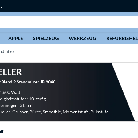
t
Suche
APPLE
SPIELZEUG
WERKZEUG
REFURBISHE
andmixer
ELLER
Blend 9 Standmixer JB 9040
 1.600 Watt
igkeitsstufen: 10-stufig
ermögen: 3 Liter
n: Ice-Crusher, Püree, Smoothie, Momentstufe, Pulsstufe
er