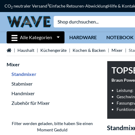
1
CO
neutraler Versand
Einfache Retouren-Abwicklung
Hilfe & Kontak
2
Alle Kategorien
HARDWARE
NOTEBOOK
Startseite
Haushalt
Küchengeräte
Kochen & Backen
Mixer
St
Mixer
TOPS
Standmixer
Braun Power
Stabmixer
Leistung:
Handmixer
Geschwind
Zubehör für Mixer
Fassungsv
Funktione
Filter werden geladen, bitte haben Sie einen
Standmix
Moment Geduld