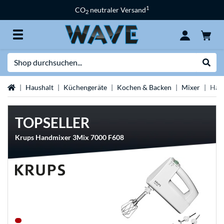
1
CO
neutraler Versand
2
Suche
Suche
Startseite
Haushalt
Küchengeräte
Kochen & Backen
Mixer
Han
TOPSELLER
Krups Handmixer 3Mix 7000 F608