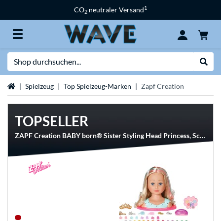
1
CO
neutraler Versand
2
Suche
Suche
Startseite
Spielzeug
Top Spielzeug-Marken
Zapf Creation
TOPSELLER
ZAPF Creation BABY born® Sister Styling Head Princess, Schmink- und Frisierkopf