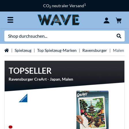
1
CO
neutraler Versand
2
Suche
Suche
Startseite
Spielzeug
Top Spielzeug-Marken
Ravensburger
Malen na
TOPSELLER
Ravensburger CreArt - Japan, Malen