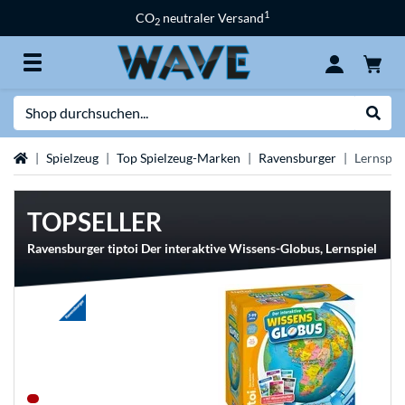
1
CO
neutraler Versand
2
Suche
Suche
Startseite
Spielzeug
Top Spielzeug-Marken
Ravensburger
Lernspie
TOPSELLER
Ravensburger tiptoi Der interaktive Wissens-Globus, Lernspiel