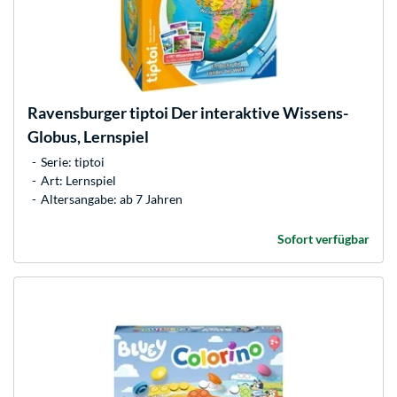
Ravensburger
tiptoi Der interaktive Wissens-
Globus, Lernspiel
Serie: tiptoi
Art: Lernspiel
Altersangabe: ab 7 Jahren
Sofort verfügbar