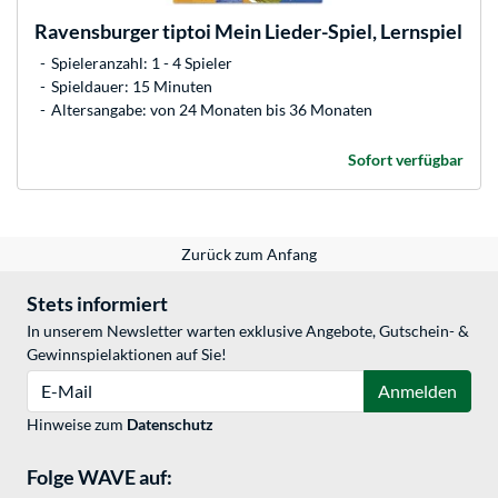
Ravensburger
tiptoi Mein Lieder-Spiel, Lernspiel
Spieleranzahl: 1 - 4 Spieler
Spieldauer: 15 Minuten
Altersangabe: von 24 Monaten bis 36 Monaten
Sofort verfügbar
Zurück zum Anfang
Stets informiert
In unserem Newsletter warten exklusive Angebote, Gutschein- &
Gewinnspielaktionen auf Sie!
E-Mail
Anmelden
Hinweise zum
Datenschutz
Folge WAVE auf: