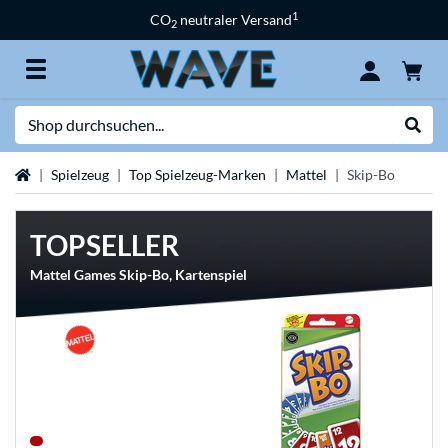
1
CO
neutraler Versand
2
Suche
Suche
Startseite
Spielzeug
Top Spielzeug-Marken
Mattel
Skip-Bo
TOPSELLER
Mattel Games Skip-Bo, Kartenspiel