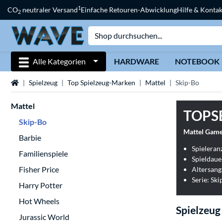
1
CO
neutraler Versand
Einfache Retouren-Abwicklung
Hilfe & Kontak
2
Alle Kategorien
HARDWARE
NOTEBOOK
Startseite
Spielzeug
Top Spielzeug-Marken
Mattel
Skip-Bo
Mattel
TOPS
Skip-Bo
Mattel Game
Barbie
Spieleranz
Familienspiele
Spieldaue
Fisher Price
Altersang
Serie: Sk
Harry Potter
Hot Wheels
Spielzeug
Jurassic World