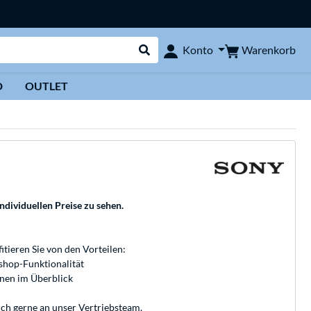
Warenkorb
Konto
Suche durchführen
D
OUTLET
individuellen Preise zu sehen.
fitieren Sie von den Vorteilen:
bshop-Funktionalität
onen im Überblick
ich gerne an unser
Vertriebsteam
.