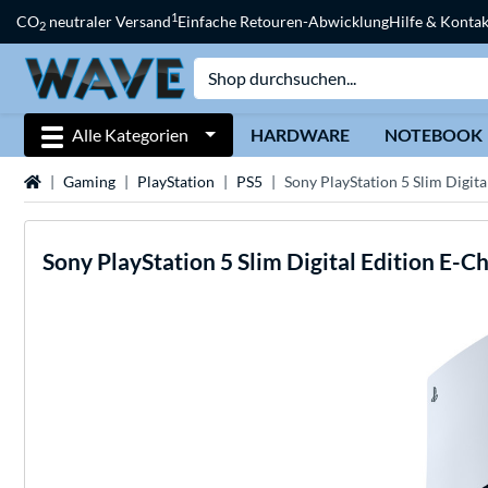
1
CO
neutraler Versand
Einfache Retouren-Abwicklung
Hilfe & Kontak
2
Alle Kategorien
HARDWARE
NOTEBOOK
Startseite
Gaming
PlayStation
PS5
Sony PlayStation 5 Slim Digita
Sony
PlayStation 5 Slim Digital Edition E-Ch