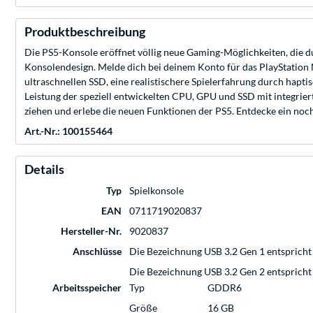
Produktbeschreibung
Die PS5-Konsole eröffnet völlig neue Gaming-Möglichkeiten, die du
Konsolendesign. Melde dich bei deinem Konto für das PlayStation N
ultraschnellen SSD, eine realistischere Spielerfahrung durch hapt
Leistung der speziell entwickelten CPU, GPU und SSD mit integrier
ziehen und erlebe die neuen Funktionen der PS5. Entdecke ein noch
Art.-Nr.: 100155464
Details
Typ
Spielkonsole
EAN
0711719020837
Hersteller-Nr.
9020837
Anschlüsse
Die Bezeichnung USB 3.2 Gen 1 entspricht 
Die Bezeichnung USB 3.2 Gen 2 entspricht 
Arbeitsspeicher
Typ
GDDR6
Größe
16 GB