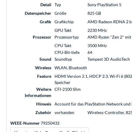
Detail
Typ
Sony PlayStation 5
Datenspeicher
Größe
825 GB
Grafik
Grafikchip
AMD Radeon RDNA 2 bas
GPU Takt
2230 MHz
Prozessor
Prozessortyp
AMD Ryzen "Zen 2" mit 
CPU Takt
3500 MHz
CPU-Bit-tiefe
64
Sound
Soundtyp
Tempest 3D AudioTech
Wireless
WLAN, Bluetooth
Feature
HDMI Version 2.1, HDCP 2.3, Wi-Fi 6 (802.
Speicher
Weitere
CFI-2100 Slim
Informationen
Hinweis
Account für das PlayStation Network und I
Zubehör
vorhanden
Wireless-Controller, 82
WEEE-Nummer
79250432