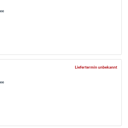
bee
Liefertermin unbekannt
bee