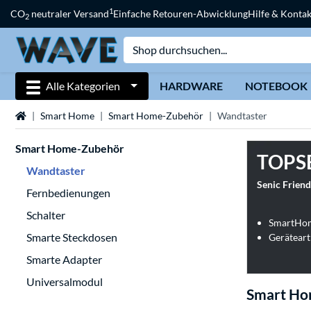
1
CO
neutraler Versand
Einfache Retouren-Abwicklung
Hilfe & Kontak
2
Alle Kategorien
HARDWARE
NOTEBOOK
Startseite
Smart Home
Smart Home-Zubehör
Wandtaster
Smart Home-Zubehör
TOPS
Wandtaster
Senic Friend
Fernbedienungen
Schalter
SmartHome
Smarte Steckdosen
Gerätear
Smarte Adapter
Universalmodul
Smart Ho