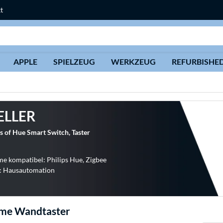
t
Suche
APPLE
SPIELZEUG
WERKZEUG
REFURBISHE
ELLER
s of Hue Smart Switch, Taster
 kompatibel: Philips Hue, Zigbee
t: Hausautomation
me Wandtaster