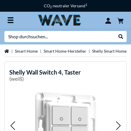
1
CO
neutraler Versand
2
Suche
Suche
Startseite
Smart Home
Smart Home-Hersteller
Shelly Smart Home
Shelly
Wall Switch 4, Taster
(weiß)