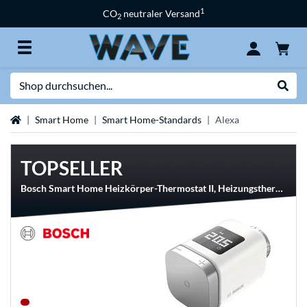
1
CO
neutraler Versand
2
Suche
Suche
Startseite
Smart Home
Smart Home-Standards
Alexa
TOPSELLER
Bosch Smart Home Heizkörper-Thermostat II, Heizungsthermostat