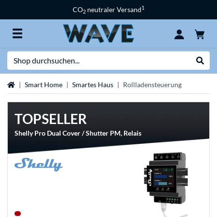
1
CO
neutraler Versand
2
Suche
Suche
Startseite
Smart Home
Smartes Haus
Rollladensteuerung
TOPSELLER
Shelly Pro Dual Cover / Shutter PM, Relais