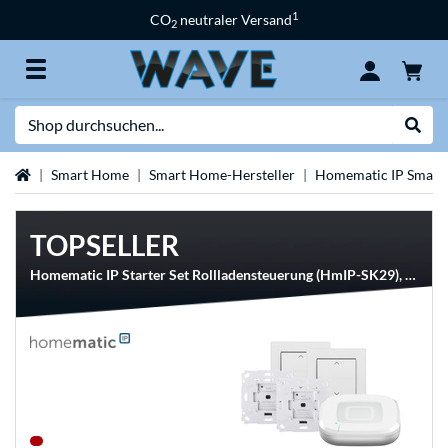
1
CO
neutraler Versand
2
Suche
Suche
Startseite
Smart Home
Smart Home-Hersteller
Homematic IP Smar
TOPSELLER
Homematic IP Starter Set Rollladensteuerung (HmIP-SK29), Steuermodul