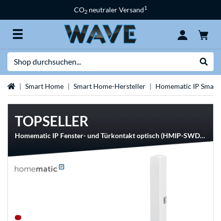
1
CO
neutraler Versand
2
Suche
Suche
Startseite
Smart Home
Smart Home-Hersteller
Homematic IP Smar
TOPSELLER
Homematic IP Fenster- und Türkontakt optisch (HMIP-SWDO-2), Öffnungsmelder