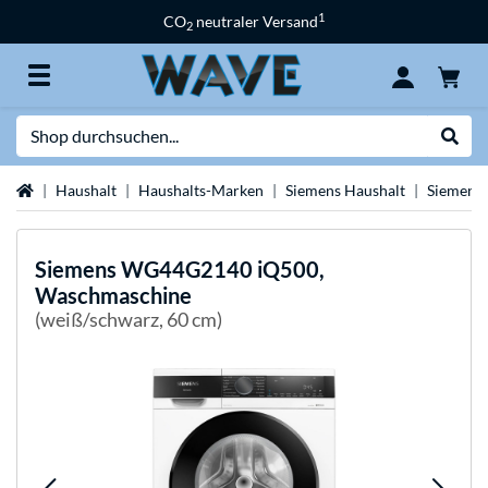
1
CO
neutraler Versand
2
Suche
Suche
Startseite
Haushalt
Haushalts-Marken
Siemens Haushalt
Siemens
Siemens
WG44G2140 iQ500,
Waschmaschine
(weiß/schwarz, 60 cm)