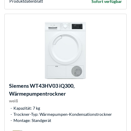
Produkt­datenblatt
Sofort verfügbar
Siemens
WT43HV03 iQ300,
Wärmepumpentrockner
weiß
Kapazität: 7 kg
Trockner-Typ: Wärmepumpen-Kondensationstrockner
Montage: Standgerät