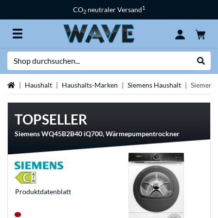
1
CO
neutraler Versand
2
Suche
Suche
Startseite
Haushalt
Haushalts-Marken
Siemens Haushalt
Siemens 
TOPSELLER
Siemens WQ45B2B40 iQ700, Wärmepumpentrockner
Produkt­datenblatt