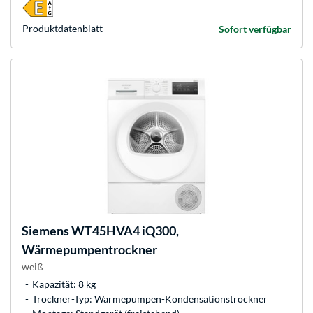
Produkt­datenblatt
Sofort verfügbar
Siemens
WT45HVA4 iQ300,
Wärmepumpentrockner
weiß
Kapazität: 8 kg
Trockner-Typ: Wärmepumpen-Kondensationstrockner