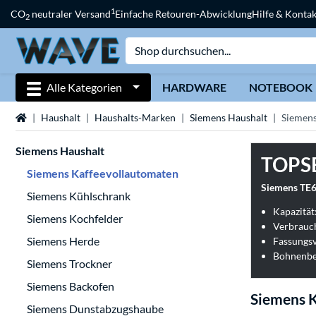
1
CO
neutraler Versand
Einfache Retouren-Abwicklung
Hilfe & Kontak
2
Alle Kategorien
HARDWARE
NOTEBOOK
Startseite
Haushalt
Haushalts-Marken
Siemens Haushalt
Siemens
Siemens Haushalt
TOPS
Siemens Kaffeevollautomaten
Siemens TE6
Siemens Kühlschrank
Kapazität:
Siemens Kochfelder
Verbrauch
Siemens Herde
Fassungs
Bohnenbeh
Siemens Trockner
Siemens Backofen
Siemens 
Siemens Dunstabzugshaube