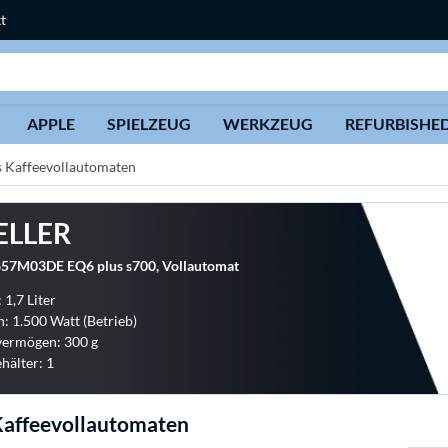
t
Suche
APPLE
SPIELZEUG
WERKZEUG
REFURBISHE
 Kaffeevollautomaten
ELLER
57M03DE EQ6 plus s700, Vollautomat
 1,7 Liter
: 1.500 Watt (Betrieb)
vermögen: 300 g
älter: 1
Kaffeevollautomaten