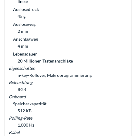
linear
Auslösedruck
45 g
Auslöseweg
2 mm
Anschlagweg
4 mm
Lebensdauer
20 Millionen Tastenanschläge
Eigenschaften
n-key-Rollover, Makroprogrammierung
Beleuchtung
RGB
Onboard
Speicherkapazität
512 KB
Polling-Rate
1.000 Hz
Kabel