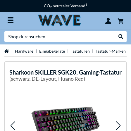
1
CO
neutraler Versand
2
Suche
Suche
Startseite
Hardware
Eingabegeräte
Tastaturen
Tastatur-Marken
Sharkoon
SKILLER SGK20, Gaming-Tastatur
(schwarz, DE-Layout, Huano Red)