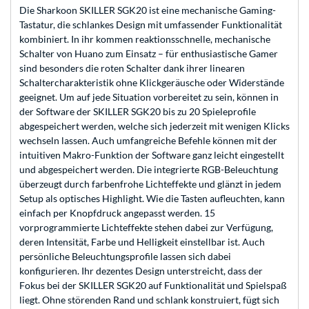
Die Sharkoon SKILLER SGK20 ist eine mechanische Gaming-
Tastatur, die schlankes Design mit umfassender Funktionalität
kombiniert. In ihr kommen reaktionsschnelle, mechanische
Schalter von Huano zum Einsatz – für enthusiastische Gamer
sind besonders die roten Schalter dank ihrer linearen
Schaltercharakteristik ohne Klickgeräusche oder Widerstände
geeignet. Um auf jede Situation vorbereitet zu sein, können in
der Software der SKILLER SGK20 bis zu 20 Spieleprofile
abgespeichert werden, welche sich jederzeit mit wenigen Klicks
wechseln lassen. Auch umfangreiche Befehle können mit der
intuitiven Makro-Funktion der Software ganz leicht eingestellt
und abgespeichert werden. Die integrierte RGB-Beleuchtung
überzeugt durch farbenfrohe Lichteffekte und glänzt in jedem
Setup als optisches Highlight. Wie die Tasten aufleuchten, kann
einfach per Knopfdruck angepasst werden. 15
vorprogrammierte Lichteffekte stehen dabei zur Verfügung,
deren Intensität, Farbe und Helligkeit einstellbar ist. Auch
persönliche Beleuchtungsprofile lassen sich dabei
konfigurieren. Ihr dezentes Design unterstreicht, dass der
Fokus bei der SKILLER SGK20 auf Funktionalität und Spielspaß
liegt. Ohne störenden Rand und schlank konstruiert, fügt sich