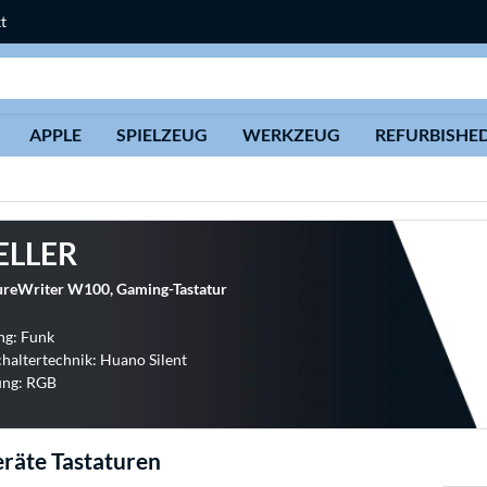
t
Suche
APPLE
SPIELZEUG
WERKZEUG
REFURBISHE
ELLER
reWriter W100, Gaming-Tastatur
ng: Funk
chaltertechnik: Huano Silent
ung: RGB
räte Tastaturen