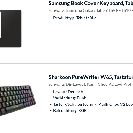
Samsung
Book Cover Keyboard, Tab
schwarz, Samsung Galaxy Tab S9 | S9 FE | S10 F
Produkttyp: Tablethülle
Sharkoon
PureWriter W65, Tastatu
schwarz, DE-Layout, Kailh Choc V2 Low Profi
Layout: Deutsch
Verbindung: Funk
Tasten-/Schaltertechnik: Kailh Choc V2 Low
Beleuchtung: RGB