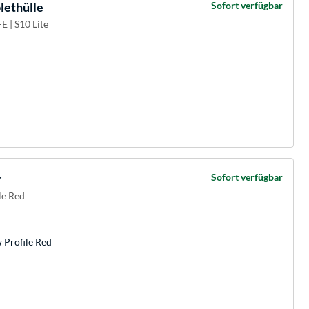
lethülle
Sofort verfügbar
E | S10 Lite
r
Sofort verfügbar
le Red
 Profile Red