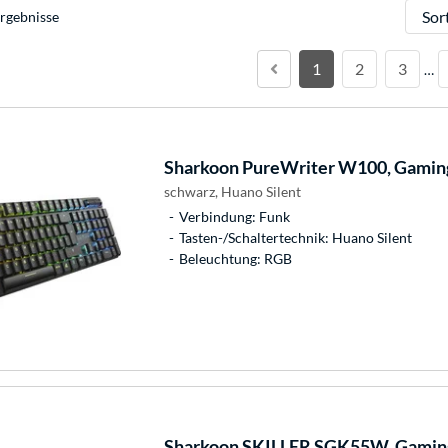
Sortie
rgebnisse
1
2
3
…
Sharkoon
PureWriter W100, Gaming
schwarz, Huano Silent
Verbindung: Funk
Tasten-/Schaltertechnik: Huano Silent
Beleuchtung: RGB
Sharkoon
SKILLER SGK55W, Gaming