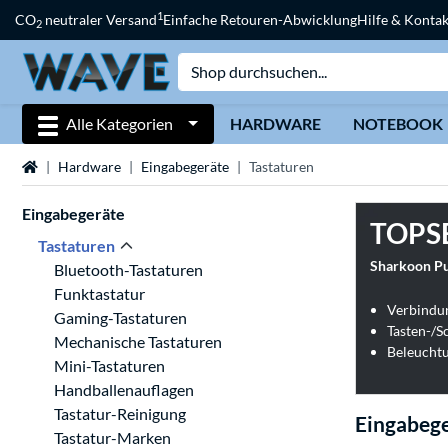
1
CO
neutraler Versand
Einfache Retouren-Abwicklung
Hilfe & Kontak
2
Alle Kategorien
HARDWARE
NOTEBOOK
Startseite
Hardware
Eingabegeräte
Tastaturen
Eingabegeräte
TOPS
Tastaturen
Sharkoon Pu
Bluetooth-Tastaturen
Funktastatur
Verbindu
Gaming-Tastaturen
Tasten-/S
Mechanische Tastaturen
Beleucht
Mini-Tastaturen
Handballenauflagen
Tastatur-Reinigung
Eingabege
Tastatur-Marken