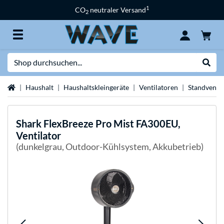
1
CO
neutraler Versand
2
Suche
Suche
Startseite
Haushalt
Haushaltskleingeräte
Ventilatoren
Standventil
Shark
FlexBreeze Pro Mist FA300EU,
Ventilator
(dunkelgrau, Outdoor-Kühlsystem, Akkubetrieb)