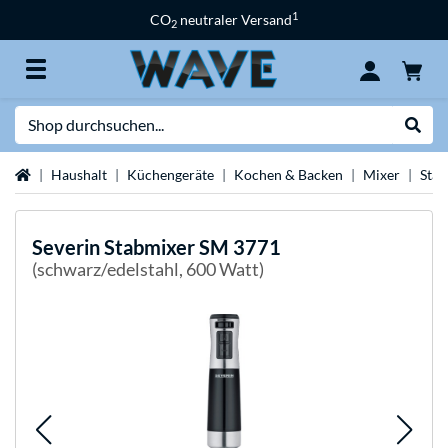
1
CO
neutraler Versand
2
Suche
Suche
Startseite
Haushalt
Küchengeräte
Kochen & Backen
Mixer
Stab
Severin
Stabmixer SM 3771
(schwarz/edelstahl, 600 Watt)