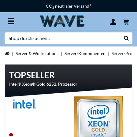
1
CO
neutraler Versand
2
Suche
Suche
Startseite
Server & Workstations
Server-Komponenten
Server-Proze
TOPSELLER
Intel® Xeon® Gold 6252, Prozessor