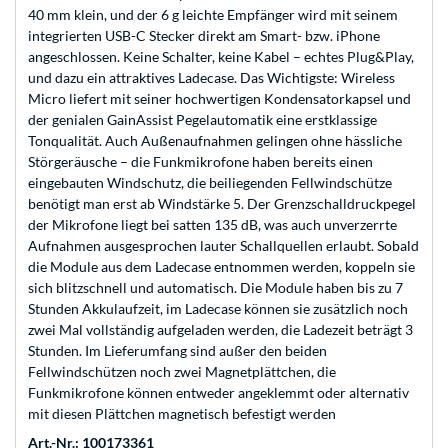
40 mm klein, und der 6 g leichte Empfänger wird mit seinem
integrierten USB-C Stecker direkt am Smart- bzw. iPhone
angeschlossen. Keine Schalter, keine Kabel – echtes Plug&Play,
und dazu ein attraktives Ladecase. Das Wichtigste: Wireless
Micro liefert mit seiner hochwertigen Kondensatorkapsel und
der genialen GainAssist Pegelautomatik eine erstklassige
Tonqualität. Auch Außenaufnahmen gelingen ohne hässliche
Störgeräusche – die Funkmikrofone haben bereits einen
eingebauten Windschutz, die beiliegenden Fellwindschütze
benötigt man erst ab Windstärke 5. Der Grenzschalldruckpegel
der Mikrofone liegt bei satten 135 dB, was auch unverzerrte
Aufnahmen ausgesprochen lauter Schallquellen erlaubt. Sobald
die Module aus dem Ladecase entnommen werden, koppeln sie
sich blitzschnell und automatisch. Die Module haben bis zu 7
Stunden Akkulaufzeit, im Ladecase können sie zusätzlich noch
zwei Mal vollständig aufgeladen werden, die Ladezeit beträgt 3
Stunden. Im Lieferumfang sind außer den beiden
Fellwindschützen noch zwei Magnetplättchen, die
Funkmikrofone können entweder angeklemmt oder alternativ
mit diesen Plättchen magnetisch befestigt werden
Art.-Nr.: 100173361