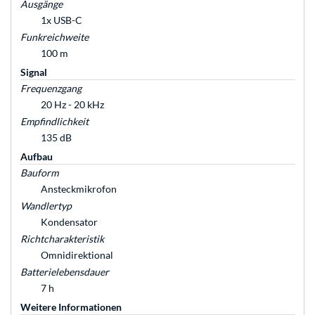
Ausgänge
1x USB-C
Funkreichweite
100 m
Signal
Frequenzgang
20 Hz - 20 kHz
Empfindlichkeit
135 dB
Aufbau
Bauform
Ansteckmikrofon
Wandlertyp
Kondensator
Richtcharakteristik
Omnidirektional
Batterielebensdauer
7 h
Weitere Informationen