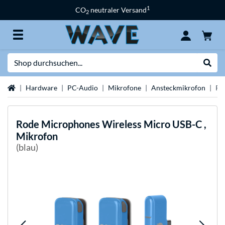
1
CO
neutraler Versand
2
Suche
Suche
Startseite
Hardware
PC-Audio
Mikrofone
Ansteckmikrofon
Ro
Rode Microphones
Wireless Micro USB-C ,
Mikrofon
(blau)