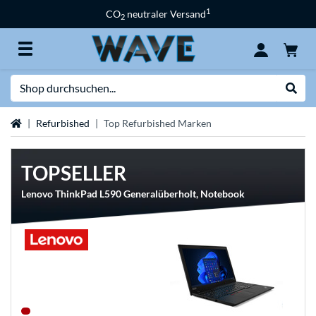
1
CO
neutraler Versand
2
Suche
Suche
Startseite
Refurbished
Top Refurbished Marken
TOPSELLER
Lenovo ThinkPad L590 Generalüberholt, Notebook