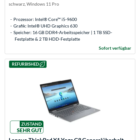
schwarz, Windows 11 Pro
Prozessor: Intel® Core™ i5-9600
Grafik: Intel® UHD Graphics 630
Speicher: 16 GB DDR4-Arbeitsspeicher | 1 TB SSD-
Festplatte & 2 TB HDD-Festplatte
Sofort verfügbar
REFURBISHED
ZUSTAND
SEHR GUT
Lenovo
ThinkPad X1 Yoga G8 Generalüberholt,