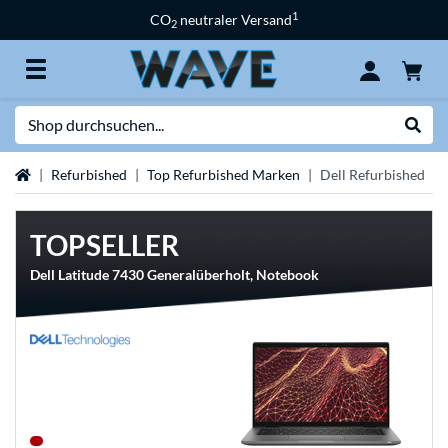
1
CO
neutraler Versand
2
Suche
Suche
Startseite
Refurbished
Top Refurbished Marken
Dell Refurbished
TOPSELLER
Dell Latitude 7430 Generalüberholt, Notebook