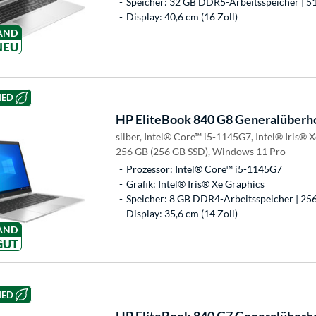
Speicher: 32 GB DDR5-Arbeitsspeicher | 5
Display: 40,6 cm (16 Zoll)
AND
NEU
HED
HP
EliteBook 840 G8 Generalüberh
silber, Intel® Core™ i5-1145G7, Intel® Iris®
256 GB (256 GB SSD), Windows 11 Pro
Prozessor: Intel® Core™ i5-1145G7
Grafik: Intel® Iris® Xe Graphics
Speicher: 8 GB DDR4-Arbeitsspeicher | 25
Display: 35,6 cm (14 Zoll)
AND
GUT
HED