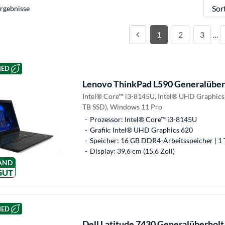
Sortie
rgebnisse
1
2
3
…
HED
Lenovo
ThinkPad L590 Generalüber
Intel® Core™ i3-8145U, Intel® UHD Graphics
TB SSD), Windows 11 Pro
Prozessor: Intel® Core™ i3-8145U
Grafik: Intel® UHD Graphics 620
Speicher: 16 GB DDR4-Arbeitsspeicher | 1 
Display: 39,6 cm (15,6 Zoll)
AND
GUT
HED
Dell
Latitude 7430 Generalüberholt