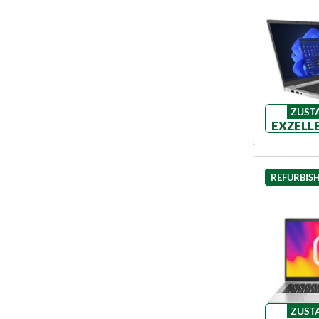
ZUST
EXZELL
REFURBIS
ZUST