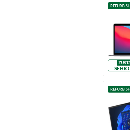
REFURBIS
ZUST
SEHR 
REFURBIS