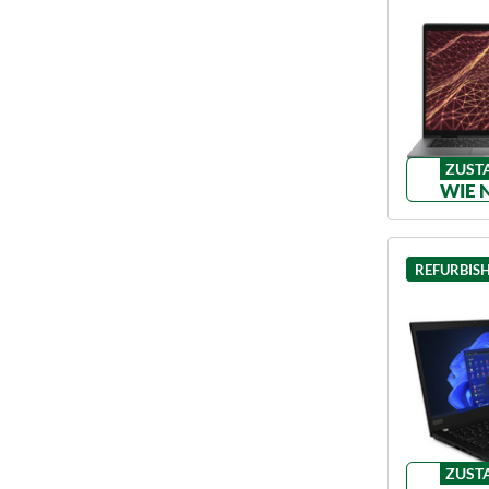
ZUST
WIE 
REFURBIS
ZUST