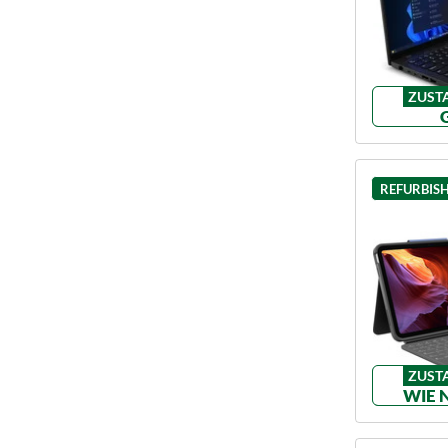
ZUST
REFURBIS
ZUST
WIE 