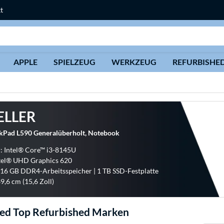
t
Suche
APPLE
SPIELZEUG
WERKZEUG
REFURBISHE
ELLER
kPad L590 Generalüberholt, Notebook
: Intel® Core™ i3-8145U
ntel® UHD Graphics 620
 16 GB DDR4-Arbeitsspeicher | 1 TB SSD-Festplatte
9,6 cm (15,6 Zoll)
ed Top Refurbished Marken