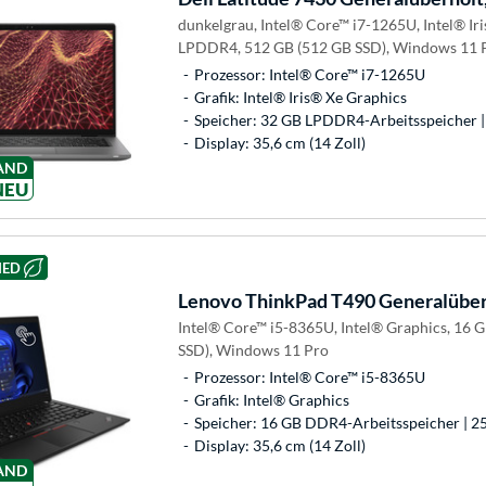
dunkelgrau, Intel® Core™ i7-1265U, Intel® Ir
LPDDR4, 512 GB (512 GB SSD), Windows 11 
Prozessor: Intel® Core™ i7-1265U
Grafik: Intel® Iris® Xe Graphics
Speicher: 32 GB LPDDR4-Arbeitsspeicher |
Display: 35,6 cm (14 Zoll)
AND
NEU
HED
Lenovo
ThinkPad T490 Generalüber
Intel® Core™ i5-8365U, Intel® Graphics, 16
SSD), Windows 11 Pro
Prozessor: Intel® Core™ i5-8365U
Grafik: Intel® Graphics
Speicher: 16 GB DDR4-Arbeitsspeicher | 2
Display: 35,6 cm (14 Zoll)
AND