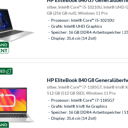
HP
EliteBook 840 G7 Generalüberh
silber, Intel® Core™ i5-10210U, Intel® UHD 
GB (256 GB null), Windows 11 Pro
Prozessor: Intel® Core™ i5-10210U
Grafik: Intel® UHD Graphics
Speicher: 16 GB DDR4-Arbeitsspeicher | 25
Display: 35,6 cm (14 Zoll)
AND
ENT
HED
HP
EliteBook 840 G8 Generalüberh
silber, Intel® Core™ i7-1185G7, Intel® Iris®
512 GB (512 GB SSD), Windows 11 Pro
Prozessor: Intel® Core™ i7-1185G7
Grafik: Intel® Iris® Xe Graphics
Speicher: 16 GB DDR4-Arbeitsspeicher | 5
Display: 35,6 cm (14 Zoll)
AND