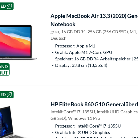
HED
Apple
MacBook Air 13,3 (2020) Gen
Notebook
grau, 16 GB DDR4, 256 GB (256 GB SSD), M1
Deutsch
Prozessor: Apple M1
Grafik: Apple M1 7-Core GPU
Speicher: 16 GB DDR4-Arbeitsspeicher | 2
Display: 33,8 cm (13,3 Zoll)
AND
GUT
HED
HP
EliteBook 860 G10 Generalüber
Intel® Core™ i7-1355U, Intel® UHD Graphics
GB SSD), Windows 11 Pro
Prozessor: Intel® Core™ i7-1355U
Grafik: Intel® UHD Graphics