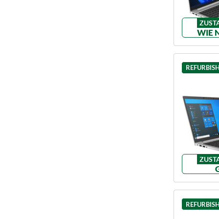
ZUST
WIE 
REFURBIS
ZUST
REFURBIS