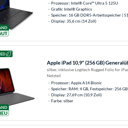
Prozessor: Intel® Core™ Ultra 5 125U
Grafik: Intel® Graphics
Speicher: 16 GB DDR5-Arbeitsspeicher | 5
Display: 35,6 cm (14 Zoll)
AND
GUT
HED
Apple
iPad 10,9" (256 GB) Generalü
silber, inklusive Logitech Rugged Folio for iPa
Netzteil
Prozessor: Apple A14 Bionic
Speicher: RAM: 4 GB, Festspeicher: 256 GB
Display: 27,69 cm (10,9 Zoll)
Farbe: silber
AND
NEU