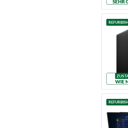
SEHR 
REFURBIS
ZUST
WIE 
REFURBIS