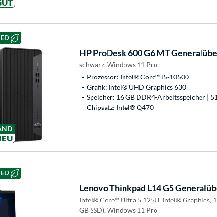
GUT
HED
HP
ProDesk 600 G6 MT Generalüber
schwarz, Windows 11 Pro
Prozessor: Intel® Core™ i5-10500
Grafik: Intel® UHD Graphics 630
Speicher: 16 GB DDR4-Arbeitsspeicher | 5
Chipsatz: Intel® Q470
AND
NEU
HED
Lenovo
Thinkpad L14 G5 Generalüb
Intel® Core™ Ultra 5 125U, Intel® Graphics,
GB SSD), Windows 11 Pro