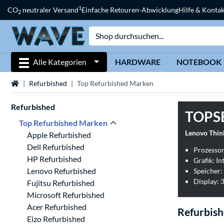
1
CO
neutraler Versand
Einfache Retouren-Abwicklung
Hilfe & Kontak
2
Alle Kategorien
HARDWARE
NOTEBOOK
Startseite
Refurbished
Top Refurbished Marken
Refurbished
TOPS
Top Refurbished Marken
Lenovo Thin
Apple Refurbished
Dell Refurbished
Prozessor
HP Refurbished
Grafik: I
Lenovo Refurbished
Speicher:
Display: 3
Fujitsu Refurbished
Microsoft Refurbished
Acer Refurbished
Refurbish
Eizo Refurbished