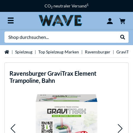
1
CO
neutraler Versand
2
Suche
Suche
Startseite
Spielzeug
Top Spielzeug-Marken
Ravensburger
GraviTra
Ravensburger
GraviTrax Element
Trampoline, Bahn