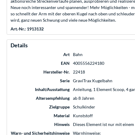
aktionsreiche Streckenverläufe planen, ausprobieren und realisier
Neue noch interessanter und spannender! Mehr Möglichkeiten - me
so schnellt der Arm mit der oberen Kugel nach oben und schleudert 
wird, ganz neuen Schwung und viele neue Möglichkeiten.
Art.-Nr.: 1913132
Details
Art
Bahn
EAN
4005556224180
Hersteller-Nr.
22418
Serie
GraviTrax Kugelbahn
Inhalt/Ausstattung
Anleitung, 1 Element Scoop, 4 ga
Altersempfehlung
ab 8 Jahren
Zielgruppe
Schulkinder
Material
Kunststoff
Hinweis
Dieses Element ist nur mit einem 
Warn- und Sicherheitshinweise
Warnhinweise: