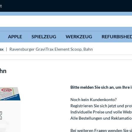
t
Suche
APPLE
SPIELZEUG
WERKZEUG
REFURBISHE
ax
Ravensburger GraviTrax Element Scoop, Bahn
ahn
Bitte melden Sie sich an
, um Ihre 
Noch kein Kundenkonto?
Registrieren
Sie sich jetzt und pro
Individuelle Preise und volle We
Alle Bestellungen und Reklamati
Bei weiteren Fragen wenden Sie s