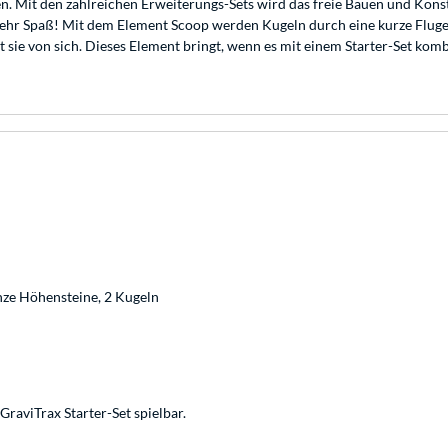
en. Mit den zahlreichen Erweiterungs-Sets wird das freie Bauen und Kon
hr Spaß! Mit dem Element Scoop werden Kugeln durch eine kurze Flugein
sie von sich. Dieses Element bringt, wenn es mit einem Starter-Set kombi
nze Höhensteine, 2 Kugeln
GraviTrax Starter-Set spielbar.