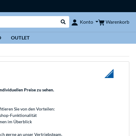
Warenkorb
Konto
Suche durchführen
D
OUTLET
individuellen Preise zu sehen.
fitieren Sie von den Vorteilen:
bshop-Funktionalität
onen im Überblick
ich gerne an unser
Vertriebsteam
.